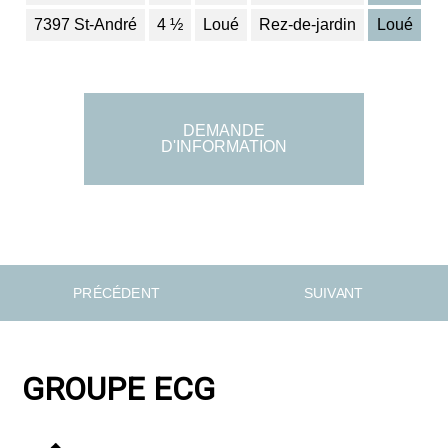
7397 St-André
4 ½
Loué
Rez-de-jardin
Loué
DEMANDE
D'INFORMATION
P R É C É D E N T
S U I V A N T
GROUPE ECG